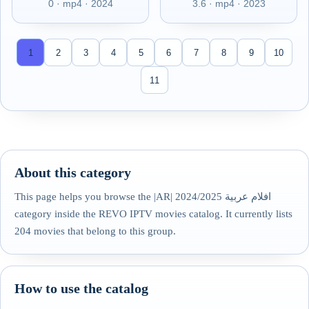
0 · mp4 · 2024
3.6 · mp4 · 2023
1
2
3
4
5
6
7
8
9
10
11
About this category
This page helps you browse the |AR| افلام عربية 2024/2025
category inside the REVO IPTV movies catalog. It currently lists
204 movies that belong to this group.
How to use the catalog