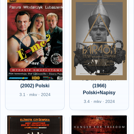
PL 4K - E=mc²
PL 4K - Faraon
(2002) Polski
(1966)
Polski+Napisy
3.1 · mkv · 2024
3.4 · mkv · 2024