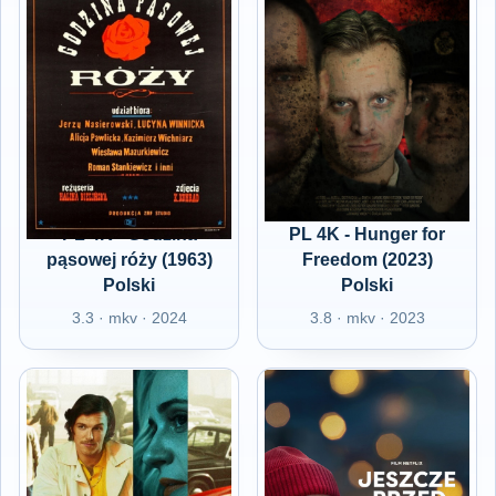
PL 4K - Godzina
PL 4K - Hunger for
pąsowej róży (1963)
Freedom (2023)
Polski
Polski
3.3 · mkv · 2024
3.8 · mkv · 2023