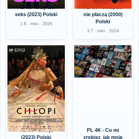
PL 4K - Cały ten
PL 4K - Chłopaki
seks (2023) Polski
nie płaczą (2000)
Polski
1.8 · mkv · 2025
3.7 · mkv · 2024
PL 4K - Chłopi
PL 4K - Co mi
(2023) Polski
zrobisz, jak mnie