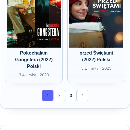
PL 4K - Jak
PL 4K - Jeszcze
Pokochałam
przed Świętami
Gangstera (2022)
(2022) Polski
Polski
3.1 · mkv · 2023
3.4 · mkv · 2023
1
2
3
4