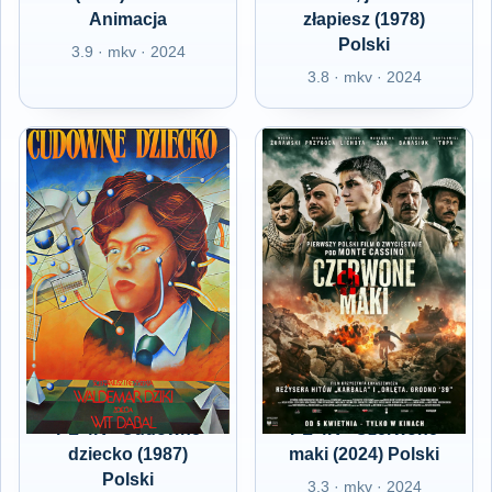
Animacja
złapiesz (1978)
Polski
3.9 · mkv · 2024
3.8 · mkv · 2024
PL 4K - Cudowne
PL 4K - Czerwone
dziecko (1987)
maki (2024) Polski
Polski
3.3 · mkv · 2024